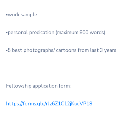
▪︎work sample
▪︎personal predication (maximum 800 words)
▪︎5 best photographs/ cartoons from last 3 years
Fellowship application form:
https://forms.gle/rJz6Z1C12jKucVP18