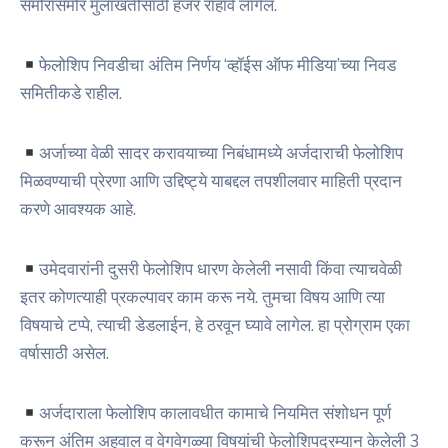
समोरासमोर मुलाखतीसाठी हजर राहावे लागेल.
फेलोशिप निवडीचा अंतिम निर्णय ‘व्हॉईस ऑफ मीडिया’च्या निवड
समितीकडे राहील.
अर्जाच्या वेळी सादर करावयाच्या निबंधामध्ये अर्जदाराची फेलोशिप
मिळवण्याची प्रेरणा आणि उद्दिष्ट्ये याबद्दल तपशीलवार माहिती प्रदान
करणे आवश्यक आहे.
उमेदवारांनी दुसरी फेलोशिप धारण केलेली नसावी किंवा त्याचवेळी
इतर कोणत्याही प्रकल्पावर काम करू नये. तुमचा विषय आणि त्या
विषयाचे टप्पे, त्याची डेडलाईन, हे ठरवून घ्यावे लागेल. हा प्रोग्राम एका
वर्षासाठी असेल.
अर्जदाराला फेलोशिप कालावधीत कामाचे नियमित संशोधन पूर्ण
करून अंतिम अहवाल व वेगवेगळ्या विषयांची फेलोशिपदरम्यान केलेली 3